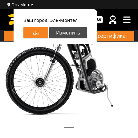
Эль-Монте
Ваш город:
Эль-Монте?
Да
Изменить
Запись онлайн
Купить сертификат
Предыдущий
След