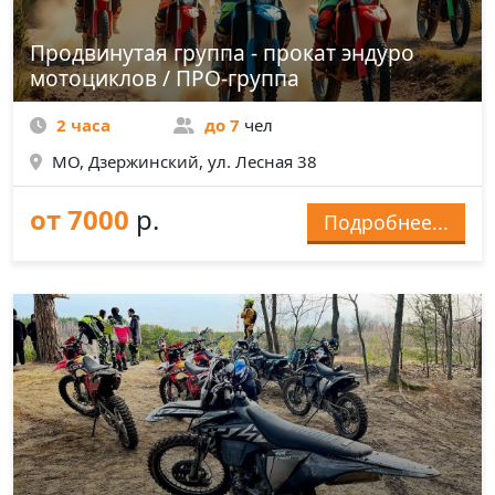
Продвинутая группа - прокат эндуро
мотоциклов / ПРО-группа
2 часа
до 7
чел
МО, Дзержинский, ул. Лесная 38
от 7000
р.
Подробнее...