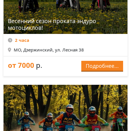
Весенний сезон проката эндуро
мотоциклов!
2 часа
МО, Дзержинский, ул. Лесная 38
от 7000
р.
Подробнее...