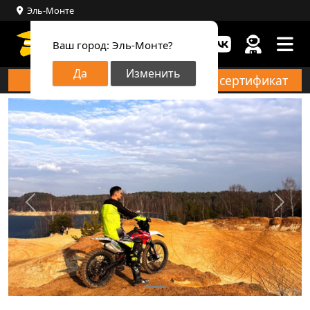
Эль-Монте
Ваш город:
Эль-Монте?
Да
Изменить
Запись онлайн
Купить сертификат
Предыдущий
След