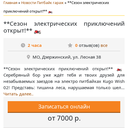
Главная
»
Новости Питбайк гараж
» **Сезон электрических
приключений открыт!** 🏍️
**Сезон электрических приключений
открыт!** 🏍️
2 часа
0
отзыв(ов)
все
МО, Дзержинский, ул. Лесная 38
**Сезон электрических приключений открыт!** 🏍️
Серебряный бор уже ждёт тебя и твоих друзей для
незабываемых заездов на электро питбайках Kugo Wish
02! Представь: тишина леса, нарушаемая только шел...
Читать далее..
Записаться онлайн
от 7000 р.