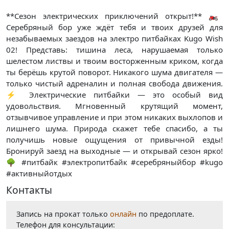
**Сезон электрических приключений открыт!** 🏍️
Серебряный бор уже ждёт тебя и твоих друзей для
незабываемых заездов на электро питбайках Kugo Wish
02! Представь: тишина леса, нарушаемая только
шелестом листвы и твоим восторженным криком, когда
ты берёшь крутой поворот. Никакого шума двигателя —
только чистый адреналин и полная свобода движения.
⚡ Электрические питбайки — это особый вид
удовольствия. Мгновенный крутящий момент,
отзывчивое управление и при этом никаких выхлопов и
лишнего шума. Природа скажет тебе спасибо, а ты
получишь новые ощущения от привычной езды!
Бронируй заезд на выходные — и открывай сезон ярко!
🌳 #питбайк #электропитбайк #серебряныйбор #kugo
#активныйотдых
Контакты
Запись на прокат только
онлайн
по предоплате.
Телефон для консультации: