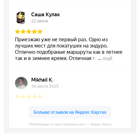
PitbikeGarage на карте Дзержинского — Яндекс Карты